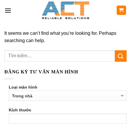
Skip
to
content
The Candy AI Chat
Brings Virtual Characters
It seems we can’t find what you’re looking for. Perhaps
to Life: Your Ultimate
searching can help.
English-Language Guide
6 Tháng Tám, 2026
The Candy AI Chat Brings Virtual Characters
to Life: Your Ultimate English-Language
ĐĂNG KÝ TƯ VẤN MÀN HÌNH
Guide Table What [...]
Loại màn hình
Kích thước