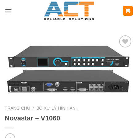
Skip
to
content
TRANG CHỦ
/
BỘ XỬ LÝ HÌNH ẢNH
Novastar – V1060